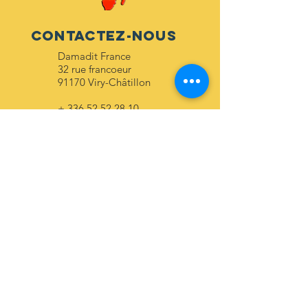
ContactEZ-NOUS
Damadit France
32 rue francoeur
91170 Viry-Châtillon
+
336 52 52 28 10
Damadit Togo
56 rue des crevettes
Lomé
+
228 96 26 80 04
+
228 99 92 72 72
ABONNEZ-VOUS